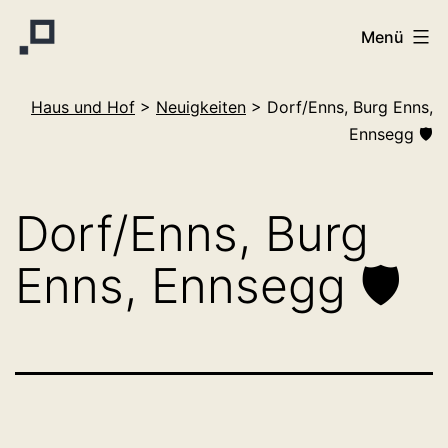
Zum
Menü
Inhalt
springen
Haus
Haus und Hof
>
Neuigkeiten
>
Dorf/Enns, Burg Enns,
und
Ennsegg 🛡️
Hof
Dorf/Enns, Burg
Enns, Ennsegg 🛡️