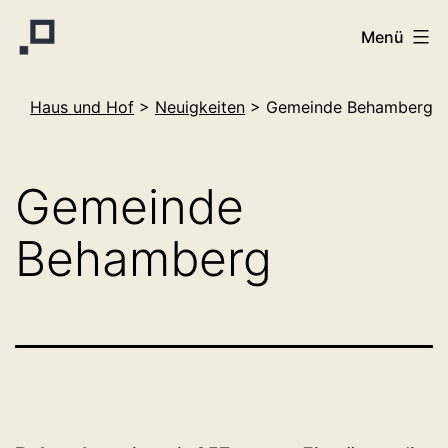
Zum
Menü
Inhalt
springen
Haus
Haus und Hof
>
Neuigkeiten
>
Gemeinde Behamberg
und
Hof
Gemeinde
Behamberg